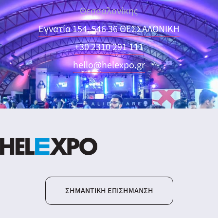
Θεσσαλονίκης
Εγνατία 154, 546 36 ΘΕΣΣΑΛΟΝΙΚΗ
+30 2310 291 111
hello@helexpo.gr
ΣΗΜΑΝΤΙΚΉ ΕΠΙΣΉΜΑΝΣΗ