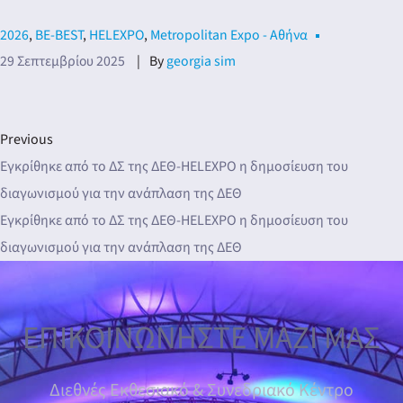
2026
,
BE-BEST
,
HELEXPO
,
Metropolitan Expo - Αθήνα
29 Σεπτεμβρίου 2025
By
georgia sim
νη
Previous
λων
Εγκρίθηκε από το ΔΣ της ΔΕΘ-HELEXPO η δημοσίευση του
διαγωνισμού για την ανάπλαση της ΔΕΘ
Εγκρίθηκε από το ΔΣ της ΔΕΘ-HELEXPO η δημοσίευση του
διαγωνισμού για την ανάπλαση της ΔΕΘ
ΕΠΙΚΟΙΝΩΝΗΣΤΕ ΜΑΖΙ ΜΑΣ
Διεθνές Εκθεσιακό & Συνεδριακό Κέντρο