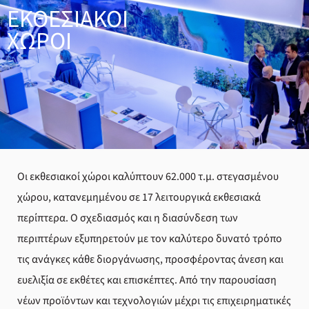
ery
ΕΚΘΕΣΙΑΚΟΙ
ΧΩΡΟΙ
y
Οι εκθεσιακοί χώροι καλύπτουν 62.000 τ.μ. στεγασμένου
χώρου, κατανεμημένου σε 17 λειτουργικά εκθεσιακά
περίπτερα. Ο σχεδιασμός και η διασύνδεση των
περιπτέρων εξυπηρετούν με τον καλύτερο δυνατό τρόπο
τις ανάγκες κάθε διοργάνωσης, προσφέροντας άνεση και
ευελιξία σε εκθέτες και επισκέπτες. Από την παρουσίαση
νέων προϊόντων και τεχνολογιών μέχρι τις επιχειρηματικές