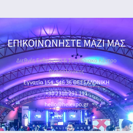
ΕΠΙΚΟΙΝΩΝΗΣΤΕ ΜΑΖΙ ΜΑΣ
Διεθνές Εκθεσιακό & Συνεδριακό Κέντρο
Θεσσαλονίκης
Εγνατία 154, 546 36 ΘΕΣΣΑΛΟΝΙΚΗ
+30 2310 291 111
hello@helexpo.gr