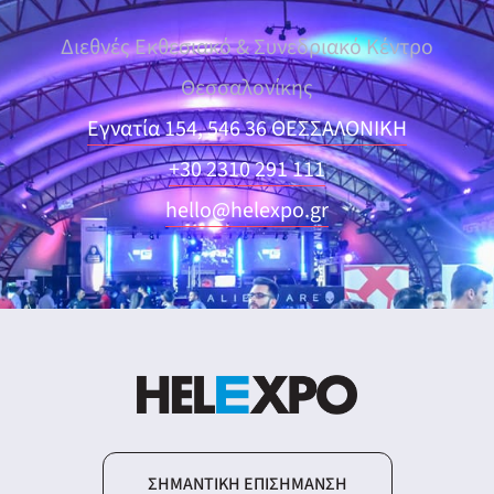
Διεθνές Εκθεσιακό & Συνεδριακό Κέντρο
Θεσσαλονίκης
Εγνατία 154, 546 36 ΘΕΣΣΑΛΟΝΙΚΗ
+30 2310 291 111
hello@helexpo.gr
ΣΗΜΑΝΤΙΚΉ ΕΠΙΣΉΜΑΝΣΗ