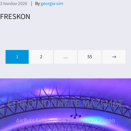
3 Ιουνίου 2026
By
georgia sim
FRESKON
1
2
…
55
ΕΠΙΚΟΙΝΩΝΗΣΤΕ ΜΑΖΙ ΜΑΣ
Διεθνές Εκθεσιακό & Συνεδριακό Κέντρο