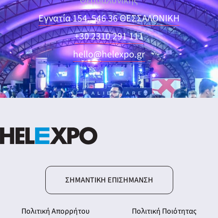
Θεσσαλονίκης
Εγνατία 154, 546 36 ΘΕΣΣΑΛΟΝΙΚΗ
+30 2310 291 111
hello@helexpo.gr
ΣΗΜΑΝΤΙΚΉ ΕΠΙΣΉΜΑΝΣΗ
Πολιτική Απορρήτου
Πολιτική Ποιότητας