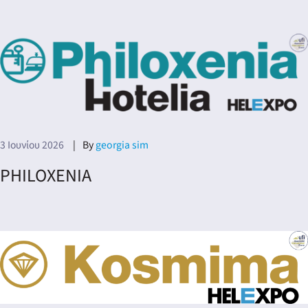
3 Ιουνίου 2026
By
georgia sim
PHILOXENIA