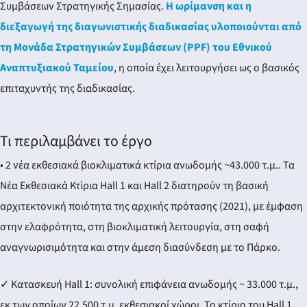
ery
Συμβάσεων Στρατηγικής Σημασίας.
Η ωρίμανση και η
διεξαγωγή της διαγωνιστικής διαδικασίας υλοποιούνται από
τη Μονάδα Στρατηγικών Συμβάσεων (PPF) του Εθνικού
Αναπτυξιακού Ταμείου
, η οποία έχει λειτουργήσει ως ο βασικός
y
επιταχυντής της διαδικασίας.
Τι περιλαμβάνει το έργο
• 2 νέα εκθεσιακά βιοκλιματικά κτίρια ανωδομής ~43.000 τ.μ.. Τα
Νέα Εκθεσιακά Κτίρια Hall 1 και Hall 2 διατηρούν τη βασική
αρχιτεκτονική ποιότητα της αρχικής πρότασης (2021), με έμφαση
στην ελαφρότητα, στη βιοκλιματική λειτουργία, στη σαφή
αναγνωρισιμότητα και στην άμεση διασύνδεση με το Πάρκο.
✓ Κατασκευή Hall 1: συνολική επιφάνεια ανωδομής ~ 33.000 τ.μ.,
εκ των οποίων 22.500 τ.μ. εκθεσιακοί χώροι. Το κτίριο του Hall 1