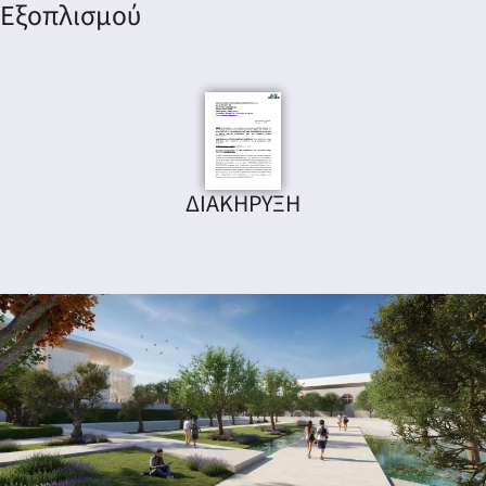
Εξοπλισμού
νη
λων
ΔΙΑΚΗΡΥΞΗ