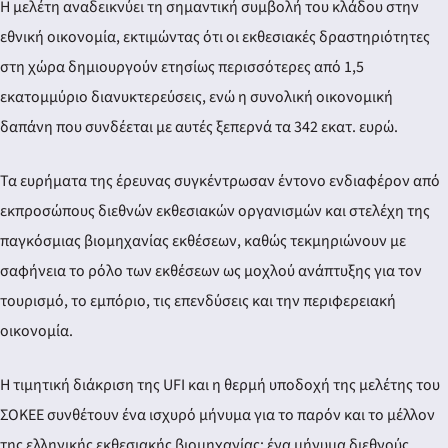
Η μελέτη αναδεικνύει τη σημαντική συμβολή του κλάδου στην
εθνική οικονομία, εκτιμώντας ότι οι εκθεσιακές δραστηριότητες
στη χώρα δημιουργούν ετησίως περισσότερες από 1,5
εκατομμύριο διανυκτερεύσεις, ενώ η συνολική οικονομική
δαπάνη που συνδέεται με αυτές ξεπερνά τα 342 εκατ. ευρώ.
Τα ευρήματα της έρευνας συγκέντρωσαν έντονο ενδιαφέρον από
εκπροσώπους διεθνών εκθεσιακών οργανισμών και στελέχη της
παγκόσμιας βιομηχανίας εκθέσεων, καθώς τεκμηριώνουν με
σαφήνεια το ρόλο των εκθέσεων ως μοχλού ανάπτυξης για τον
τουρισμό, το εμπόριο, τις επενδύσεις και την περιφερειακή
οικονομία.
Η τιμητική διάκριση της UFI και η θερμή υποδοχή της μελέτης του
ΣΟΚΕΕ συνθέτουν ένα ισχυρό μήνυμα για το παρόν και το μέλλον
της ελληνικής εκθεσιακής βιομηχανίας: ένα μήνυμα διεθνούς