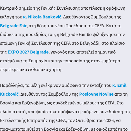
Κεντρικό σημείο της Γενικής Συνέλευσης αποτέλεσε η ομόφωνη
εκλογή του
κ. Nikola Banković
, Διευθύνοντος Συμβούλου της
Belgrade Fair
, στη θέση του νέου Προέδρου της CEFA. Κατά τη
διάρκεια της προεδρίας του, η Belgrade Fair θα φιλοξενήσει την
επόμενη Γενική Συνέλευση της CEFA στο Βελιγράδι, στο πλαίσιο
της
EXPO 2027 Belgrade
, γεγονός που αποτελεί σημαντικό
σταθμό για τη Συμμαχία και την παρουσία της στον ευρύτερο
περιφερειακό εκθεσιακό χάρτη.
Παράλληλα, τα μέλη ενέκριναν ομόφωνα την ένταξη του
κ. Emil
Kucković
, Διευθύνοντος Συμβούλου της
Poslovne Novine
από τη
Βοσνία και Ερζεγοβίνη, ως συνδεδεμένου μέλους της CEFA. Στο
πλαίσιο αυτό, αποφασίστηκε ομόφωνα η επόμενη συνεδρίαση της
Εκτελεστικής Επιτροπής της CEFA, τον Οκτώβριο του 2026, να
πραγματοποιηθεί στη Βοσνία και Ερζεγοβίνη, με οικοδεσπότη το