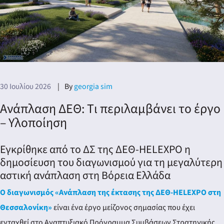
νη
30 Ιουλίου 2026
By
georgia sim
λων
Ανάπλαση ΔΕΘ: Tι περιλαμβάνει το έργο
– Υλοποίηση
Εγκρίθηκε από το ΔΣ της ΔΕΘ-HELEXPO η
δημοσίευση του διαγωνισμού για τη μεγαλύτερη
αστική ανάπλαση στη Βόρεια Ελλάδα
Ο διαγωνισμός «Ανάπλαση της έκτασης της ΔΕΘ-HELEXPO στη
Θεσσαλονίκη»
είναι ένα έργο μείζονος σημασίας που έχει
ενταχθεί στο Αναπτυξιακό Πρόγραμμα Συμβάσεων Στρατηγικής