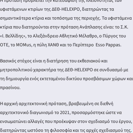
Η πρόταση προβλέπει την κατεδάφιση της πλειονότητας των
υφιστάμενων κτιρίων της ΔΕΘ-HELEXPO, διατηρώντας τα
σημαντικότερα κτίρια και τοπόσημα της περιοχής. Τα υφιστάμενα
κτίρια που διατηρούνται στην πρόταση Ανάπλασης είναι: το Σ.Κ.
«Ι. Βελλίδης», το Αλεξάνδρειο Αθλητικό Μέλαθρο, ο Πύργος του
ΟΤΕ, το MOMus, η πύλη ΧΑΝΘ και το Περίπτερο Esso Pappas.
Βασικός στόχος είναι η διατήρηση του εκθεσιακού και
μητροπολιτικού χαρακτήρα της ΔΕΘ-HELEXPO σε συνδυασμό με
τη δημιουργία ενός εκτεταμένου δικτύου προσβάσιμων χώρων και
πρασίνου.
Η αρχική αρχιτεκτονική πρόταση, βραβευμένη σε διεθνή
αρχιτεκτονικό διαγωνισμό το 2021, προσαρμόστηκε ώστε να
ενσωματώνει αλλαγές που προέκυψαν στον σχεδιασμό του έργου,
διατηρώντας ωστόσο τη φιλοσοφία και τις αρχές σχεδιασμού της.