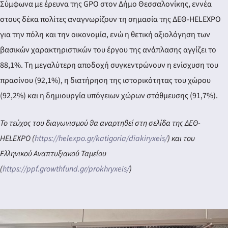
Σύμφωνα με έρευνα της GPO στον Δήμο Θεσσαλονίκης, εννέα
στους δέκα πολίτες αναγνωρίζουν τη σημασία της ΔΕΘ-HELEXPO
για την πόλη και την οικονομία, ενώ η θετική αξιολόγηση των
βασικών χαρακτηριστικών του έργου της ανάπλασης αγγίζει το
88,1%. Τη μεγαλύτερη αποδοχή συγκεντρώνουν η ενίσχυση του
πρασίνου (92,1%), η διατήρηση της ιστορικότητας του χώρου
(92,2%) και η δημιουργία υπόγειων χώρων στάθμευσης (91,7%).
Το τεύχος του διαγωνισμού θα αναρτηθεί στη σελίδα της ΔΕΘ-
HELEXPO (
https://helexpo.gr/katigoria/diakiryxeis/
) και του
Ελληνικού Αναπτυξιακού Ταμείου
(
https://ppf.growthfund.gr/prokhryxeis/
)