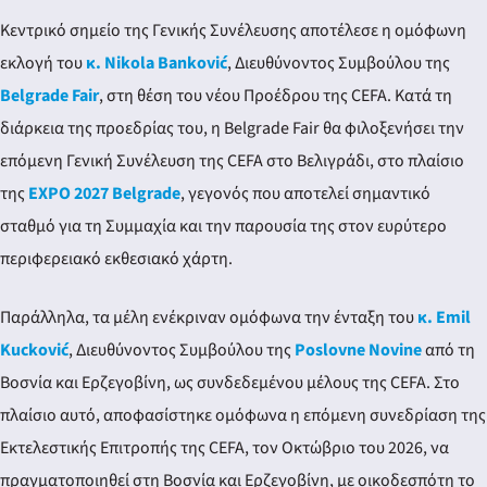
Κεντρικό σημείο της Γενικής Συνέλευσης αποτέλεσε η ομόφωνη
εκλογή του
κ. Nikola Banković
, Διευθύνοντος Συμβούλου της
Belgrade Fair
, στη θέση του νέου Προέδρου της CEFA. Κατά τη
διάρκεια της προεδρίας του, η Belgrade Fair θα φιλοξενήσει την
επόμενη Γενική Συνέλευση της CEFA στο Βελιγράδι, στο πλαίσιο
της
EXPO 2027 Belgrade
, γεγονός που αποτελεί σημαντικό
σταθμό για τη Συμμαχία και την παρουσία της στον ευρύτερο
περιφερειακό εκθεσιακό χάρτη.
Παράλληλα, τα μέλη ενέκριναν ομόφωνα την ένταξη του
κ. Emil
Kucković
, Διευθύνοντος Συμβούλου της
Poslovne Novine
από τη
Βοσνία και Ερζεγοβίνη, ως συνδεδεμένου μέλους της CEFA. Στο
πλαίσιο αυτό, αποφασίστηκε ομόφωνα η επόμενη συνεδρίαση της
Εκτελεστικής Επιτροπής της CEFA, τον Οκτώβριο του 2026, να
πραγματοποιηθεί στη Βοσνία και Ερζεγοβίνη, με οικοδεσπότη το