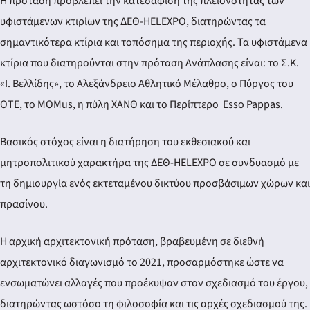
Η πρόταση προβλέπει την κατεδάφιση της πλειονότητας των
υφιστάμενων κτιρίων της ΔΕΘ-HELEXPO, διατηρώντας τα
σημαντικότερα κτίρια και τοπόσημα της περιοχής. Τα υφιστάμενα
κτίρια που διατηρούνται στην πρόταση Ανάπλασης είναι: το Σ.Κ.
«Ι. Βελλίδης», το Αλεξάνδρειο Αθλητικό Μέλαθρο, ο Πύργος του
ΟΤΕ, το MOMus, η πύλη ΧΑΝΘ και το Περίπτερο Esso Pappas.
Βασικός στόχος είναι η διατήρηση του εκθεσιακού και
μητροπολιτικού χαρακτήρα της ΔΕΘ-HELEXPO σε συνδυασμό με
τη δημιουργία ενός εκτεταμένου δικτύου προσβάσιμων χώρων και
πρασίνου.
Η αρχική αρχιτεκτονική πρόταση, βραβευμένη σε διεθνή
αρχιτεκτονικό διαγωνισμό το 2021, προσαρμόστηκε ώστε να
ενσωματώνει αλλαγές που προέκυψαν στον σχεδιασμό του έργου,
διατηρώντας ωστόσο τη φιλοσοφία και τις αρχές σχεδιασμού της.