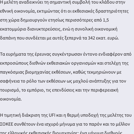
Η μελέτη αναδεικνύει τη σημαντική συμβολή του κλάδου στην
εθνική οικονομία, εκτιμώντας ότι οι εκθεσιακές δραστηριότητες
στη χώρα δημιουργούν ετησίως περισσότερες από 1,5
εκατομμύριο διανυκτερεύσεις, ενώ η συνολική οικονομική
δαπάνη που συνδέεται με αυτές ξεπερνά τα 342 εκατ. ευρώ.
Τα ευρήματα της έρευνας συγκέντρωσαν έντονο ενδιαφέρον από
εκπροσώπους διεθνών εκθεσιακών οργανισμών και στελέχη της
παγκόσμιας βιομηχανίας εκθέσεων, καθώς τεκμηριώνουν με
σαφήνεια το ρόλο των εκθέσεων ως μοχλού ανάπτυξης για τον
τουρισμό, το εμπόριο, τις επενδύσεις και την περιφερειακή
οικονομία.
Η τιμητική διάκριση της UFI και η θερμή υποδοχή της μελέτης του
ΣΟΚΕΕ συνθέτουν ένα ισχυρό μήνυμα για το παρόν και το μέλλον
της ελληνικής εκθεσιακής βιομηχανίας: ένα μήνυμα διεθνούς