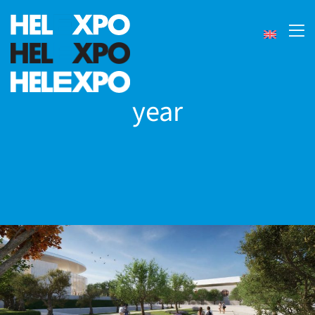
year
24