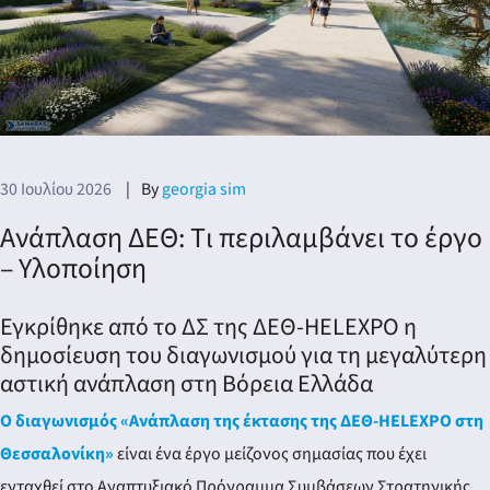
νη
30 Ιουλίου 2026
By
georgia sim
λων
Ανάπλαση ΔΕΘ: Tι περιλαμβάνει το έργο
– Υλοποίηση
Εγκρίθηκε από το ΔΣ της ΔΕΘ-HELEXPO η
δημοσίευση του διαγωνισμού για τη μεγαλύτερη
αστική ανάπλαση στη Βόρεια Ελλάδα
Ο διαγωνισμός «Ανάπλαση της έκτασης της ΔΕΘ-HELEXPO στη
Θεσσαλονίκη»
είναι ένα έργο μείζονος σημασίας που έχει
ενταχθεί στο Αναπτυξιακό Πρόγραμμα Συμβάσεων Στρατηγικής