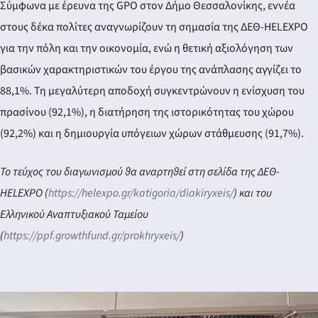
Σύμφωνα με έρευνα της GPO στον Δήμο Θεσσαλονίκης, εννέα
στους δέκα πολίτες αναγνωρίζουν τη σημασία της ΔΕΘ-HELEXPO
για την πόλη και την οικονομία, ενώ η θετική αξιολόγηση των
βασικών χαρακτηριστικών του έργου της ανάπλασης αγγίζει το
88,1%. Τη μεγαλύτερη αποδοχή συγκεντρώνουν η ενίσχυση του
πρασίνου (92,1%), η διατήρηση της ιστορικότητας του χώρου
(92,2%) και η δημιουργία υπόγειων χώρων στάθμευσης (91,7%).
Το τεύχος του διαγωνισμού θα αναρτηθεί στη σελίδα της ΔΕΘ-
HELEXPO (
https://helexpo.gr/katigoria/diakiryxeis/
) και του
Ελληνικού Αναπτυξιακού Ταμείου
(
https://ppf.growthfund.gr/prokhryxeis/
)