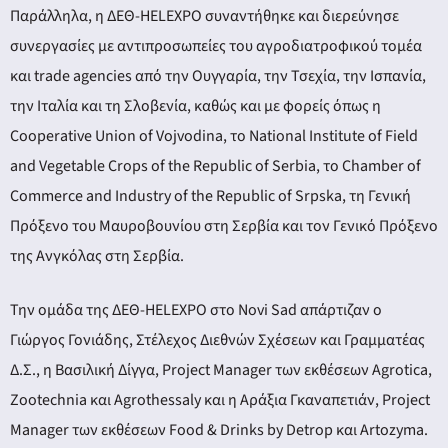
Παράλληλα, η ΔΕΘ-HELEXPO συναντήθηκε και διερεύνησε
συνεργασίες με αντιπροσωπείες του αγροδιατροφικού τομέα
και trade agencies από την Ουγγαρία, την Τσεχία, την Ισπανία,
την Ιταλία και τη Σλοβενία, καθώς και με φορείς όπως η
Cooperative Union of Vojvodina, το National Institute of Field
and Vegetable Crops of the Republic of Serbia, το Chamber of
Commerce and Industry of the Republic of Srpska, τη Γενική
Πρόξενο του Μαυροβουνίου στη Σερβία και τον Γενικό Πρόξενο
της Ανγκόλας στη Σερβία.
Την ομάδα της ΔΕΘ-HELEXPO στο Novi Sad απάρτιζαν ο
Γιώργος Γονιάδης, Στέλεχος Διεθνών Σχέσεων και Γραμματέας
Δ.Σ., η Βασιλική Δίγγα, Project Manager των εκθέσεων Agrotica,
Zootechnia και Agrothessaly και η Αράξια Γκαναπετιάν, Project
Manager των εκθέσεων Food & Drinks by Detrop και Artozyma.