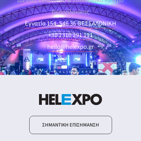
Διεθνές Εκθεσιακό & Συνεδριακό Κέντρο
Θεσσαλονίκης
Εγνατία 154, 546 36 ΘΕΣΣΑΛΟΝΙΚΗ
+30 2310 291 111
hello@helexpo.gr
ΣΗΜΑΝΤΙΚΉ ΕΠΙΣΉΜΑΝΣΗ