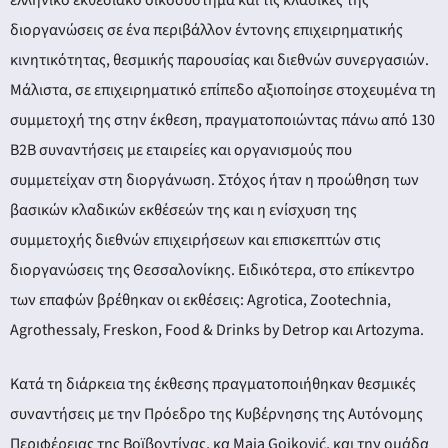
ery
διοργανώσεις σε ένα περιβάλλον έντονης επιχειρηματικής
κινητικότητας, θεσμικής παρουσίας και διεθνών συνεργασιών.
Μάλιστα, σε επιχειρηματικό επίπεδο αξιοποίησε στοχευμένα τη
y
συμμετοχή της στην έκθεση, πραγματοποιώντας πάνω από 130
B2B συναντήσεις με εταιρείες και οργανισμούς που
συμμετείχαν στη διοργάνωση. Στόχος ήταν η προώθηση των
βασικών κλαδικών εκθέσεών της και η ενίσχυση της
συμμετοχής διεθνών επιχειρήσεων και επισκεπτών στις
διοργανώσεις της Θεσσαλονίκης. Ειδικότερα, στο επίκεντρο
των επαφών βρέθηκαν οι εκθέσεις: Agrotica, Zootechnia,
Agrothessaly, Freskon, Food & Drinks by Detrop και Artozyma.
Κατά τη διάρκεια της έκθεσης πραγματοποιήθηκαν θεσμικές
συναντήσεις με την Πρόεδρο της Κυβέρνησης της Αυτόνομης
Περιφέρειας της Βοϊβοντίνας, κα Maja Gojković, και την ομάδα