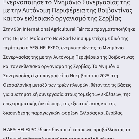
Ενεργοποίησε το Μνημόνιο Συνεργασίας της
με την Αυτόνομη Περιφέρεια της Βοϊβοντίνας
και τον εκθεσιακό οργανισμό της Σερβίας
Στην 93η International Agricultural Fair που πραγματοποιήθηκε
στις 16 με 21 Μαΐου στο Novi Sad Fair συμμετείχε με δικό της
περίπτερο η ΔΕΘ-HELEXPO, ενεργοποιώντας το Μνημόνιο
Συνεργασίας της με την Αυτόνομη Περιφέρεια της Βοϊβοντίνας
και τον εκθεσιακό οργανισμό της Σερβίας. Το Μνημόνιο
Συνεργασίας είχε υπογραφεί το Νοέμβριο του 2025 στη
Θεσσαλονίκη μεταξύ των τριών πλευρών, θέτοντας τις βάσεις
για συστηματική συνεργασία στους τομείς των εκθέσεων, της
επιχειρηματικής δικτύωσης, της εξωστρέφειας και της
διασύνδεσης παραγωγικών φορέων Ελλάδας και Σερβίας.
Η ΔΕΘ-HELEXPO έδωσε δυναμικό «παρών», προβάλλοντας το
ελληνικό εκθεσιακό οικοσύστημα και τις κλαδικές της