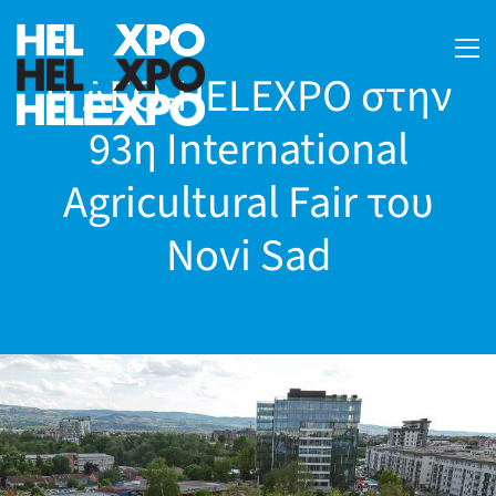
Η ΔΕΘ-HELEXPO στην
93η International
Agricultural Fair του
Novi Sad
24