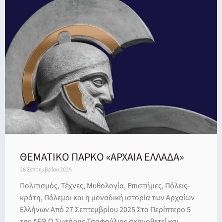
ΘΕΜΑΤΙΚΟ ΠΑΡΚΟ «ΑΡΧΑΙΑ ΕΛΛΑΔΑ»
28 Σεπτεμβρίου 2025
Πολιτισμός, Τέχνες, Μυθολογία, Επιστήμες, Πόλεις-
κράτη, Πόλεμοι και η μοναδική ιστορία των Αρχαίων
Ελλήνων Από 27 Σεπτεμβρίου 2025 Στο Περίπτερο 5
της ΔΕΘ Ο Σωτήρης Τσαφούλιας σκηνοθετεί και