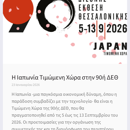
νη
λων
Η Ιαπωνία Τιμώμενη Χώρα στην 90ή ΔΕΘ
23 Ιανουαρίου 2026
Η Ιαπωνία -μια παγκόσμια οικονομική δύναμη, όπου η
παράδοση συμβαδίζει με την τεχνολογία- θα είναι η
Τιμώμενη Χώρα της 90ής ΔΕΘ, που θα
πραγματοποιηθεί από τις 5 έως τις 13 Σεπτεμβρίου του
2026. Οι προετοιμασίες για την οργάνωση της
συμμετοχής της και τη διαμόρφωση του περιπτέρου