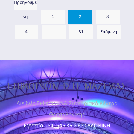
Προηγούμε
νη
1
2
3
4
…
81
Επόμενη
ΕΠΙΚΟΙΝΩΝΗΣΤΕ ΜΑΖΙ ΜΑΣ
Διεθνές Εκθεσιακό & Συνεδριακό Κέντρο
Θεσσαλονίκης
Εγνατία 154, 546 36 ΘΕΣΣΑΛΟΝΙΚΗ