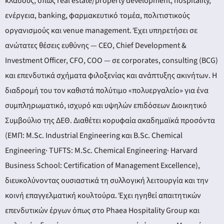
κλάδους, όπως real estate/property development, hospitality,
ενέργεια, banking, φαρμακευτικό τομέα, πολιτιστικούς
οργανισμούς και venue management. Έχει υπηρετήσει σε
ανώτατες θέσεις ευθύνης — CEO, Chief Development &
Investment Officer, CFO, COO — σε corporates, consulting (BCG)
και επενδυτικά σχήματα φιλοξενίας και ανάπτυξης ακινήτων. Η
διαδρομή του τον καθιστά πολύτιμο «πολυεργαλείο» για ένα
συμπληρωματικό, ισχυρό και υψηλών επιδόσεων Διοικητικό
Συμβούλιο της ΔΕΘ. Διαθέτει κορυφαία ακαδημαϊκά προσόντα
(ΕΜΠ: M.Sc. Industrial Engineering και B.Sc. Chemical
Engineering· TUFTS: M.Sc. Chemical Engineering· Harvard
Business School: Certification of Management Excellence),
διευκολύνοντας ουσιαστικά τη συλλογική λειτουργία και την
κοινή επαγγελματική κουλτούρα. Έχει ηγηθεί απαιτητικών
επενδυτικών έργων όπως στο Phaea Hospitality Group και