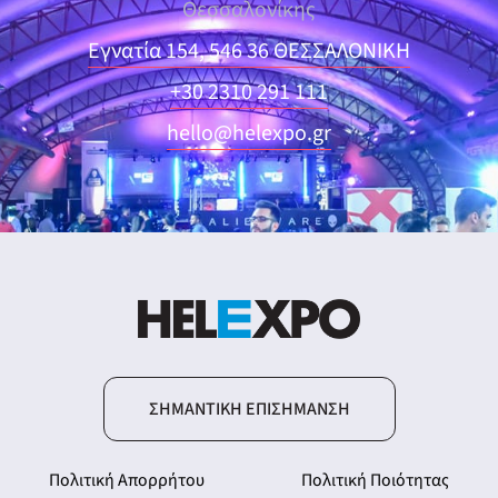
Θεσσαλονίκης
Εγνατία 154, 546 36 ΘΕΣΣΑΛΟΝΙΚΗ
+30 2310 291 111
hello@helexpo.gr
ΣΗΜΑΝΤΙΚΉ ΕΠΙΣΉΜΑΝΣΗ
Πολιτική Απορρήτου
Πολιτική Ποιότητας