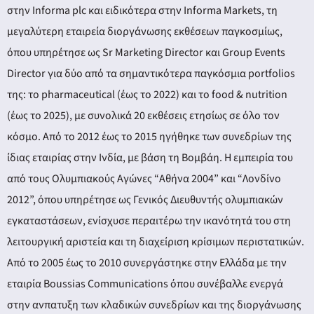
στην Informa plc και ειδικότερα στην Informa Markets, τη
μεγαλύτερη εταιρεία διοργάνωσης εκθέσεων παγκοσμίως,
όπου υπηρέτησε ως Sr Marketing Director και Group Events
Director για δύο από τα σημαντικότερα παγκόσμια portfolios
της: το pharmaceutical (έως το 2022) και το food & nutrition
(έως το 2025), με συνολικά 20 εκθέσεις ετησίως σε όλο τον
κόσμο. Από το 2012 έως το 2015 ηγήθηκε των συνεδρίων της
ίδιας εταιρίας στην Ινδία, με βάση τη Βομβάη. Η εμπειρία του
από τους Ολυμπιακούς Αγώνες “Αθήνα 2004” και “Λονδίνο
2012”, όπου υπηρέτησε ως Γενικός Διευθυντής ολυμπιακών
εγκαταστάσεων, ενίσχυσε περαιτέρω την ικανότητά του στη
λειτουργική αριστεία και τη διαχείριση κρίσιμων περιστατικών.
Από το 2005 έως το 2010 συνεργάστηκε στην Ελλάδα με την
εταιρία Boussias Communications όπου συνέβαλλε ενεργά
στην ανπατυξη των κλαδικών συνεδρίων και της διοργάνωσης