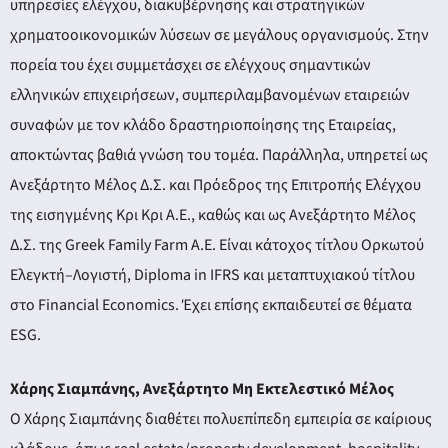
υπηρεσίες ελέγχου, διακυβέρνησης και στρατηγικών
χρηματοοικονομικών λύσεων σε μεγάλους οργανισμούς. Στην
πορεία του έχει συμμετάσχει σε ελέγχους σημαντικών
ελληνικών επιχειρήσεων, συμπεριλαμβανομένων εταιρειών
συναφών με τον κλάδο δραστηριοποίησης της Εταιρείας,
αποκτώντας βαθιά γνώση του τομέα. Παράλληλα, υπηρετεί ως
Ανεξάρτητο Μέλος Δ.Σ. και Πρόεδρος της Επιτροπής Ελέγχου
της εισηγμένης Κρι Κρι Α.Ε., καθώς και ως Ανεξάρτητο Μέλος
Δ.Σ. της Greek Family Farm Α.Ε. Είναι κάτοχος τίτλου Ορκωτού
Ελεγκτή–Λογιστή, Diploma in IFRS και μεταπτυχιακού τίτλου
στο Financial Economics. Έχει επίσης εκπαιδευτεί σε θέματα
ESG.
Χάρης Σιαμπάνης, Ανεξάρτητο Μη Εκτελεστικό Μέλος
Ο Χάρης Σιαμπάνης διαθέτει πολυεπίπεδη εμπειρία σε καίριους