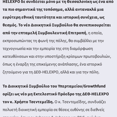
ery
HELEXPO δε συνδέεται μόνο με τη Θεσσαλονίκη ως ένα από
τα πιο σημαντικά της τοπόσημα, αλλά αντανακλά μια
ευρύτερη εθνική ταυτότητα και ιστορική συνέχεια, ως
θεσμός. Το νέο Διοικητικό Συμβούλιο θα συνεπικουρείται
y
από την επταμελή Συμβουλευτική Επιτροπή
, η οποία,
εκπροσωπώντας τη φωνή της πόλης, θα συμβάλλει με την
τεχνογνωσία και την εμπειρία της στη διαμόρφωση
κατευθύνσεων και στην υποστήριξη κρίσιμων πρωτοβουλιών,
όπως η έναρξη της επικείμενης ανάπλασης, ένα ιστορικό
ζητούμενο για τη ΔΕΘ-HELEXPO, αλλά και για την πόλη.
Το Διοικητικό Συμβούλιο του Υπερταμείου/Growthfund
ορίζει ως νέο μη Εκτελεστικό Πρόεδρο της ΔΕΘ-HELEXPO
τον κ. Χρήστο Τσεντεμεΐδη.
Ο κ. Τσεντεμεΐδης, συνδυάζει
πολυετή διοικητική εμπειρία σε θέσεις ευθύνης σε διεθνείς