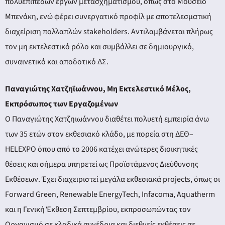
πολυεπίπεδων έργων μετασχηματισμού, όπως στο Μουσείο
Μπενάκη, ενώ φέρει συνεργατικό προφίλ με αποτελεσματική
διαχείριση πολλαπλών stakeholders. Αντιλαμβάνεται πλήρως
τον μη εκτελεστικό ρόλο και συμβάλλει σε δημιουργικό,
συναινετικό και αποδοτικό ΔΣ.
Παναγιώτης Χατζηϊωάννου, Μη Εκτελεστικό Μέλος,
Εκπρόσωπος των Εργαζομένων
Ο Παναγιώτης Χατζηιωάννου διαθέτει πολυετή εμπειρία άνω
των 35 ετών στον εκθεσιακό κλάδο, με πορεία στη ΔΕΘ–
HELEXPO όπου από το 2006 κατέχει ανώτερες διοικητικές
θέσεις και σήμερα υπηρετεί ως Προϊστάμενος Διεύθυνσης
Εκθέσεων. Έχει διαχειριστεί μεγάλα εκθεσιακά projects, όπως οι
Forward Green, Renewable EnergyTech, Infacoma, Aquatherm
και η Γενική Έκθεση Σεπτεμβρίου, εκπροσωπώντας τον
Οργανισμό σε κλαδικά συνέδρια και διεθνείς εκθέσεις σε