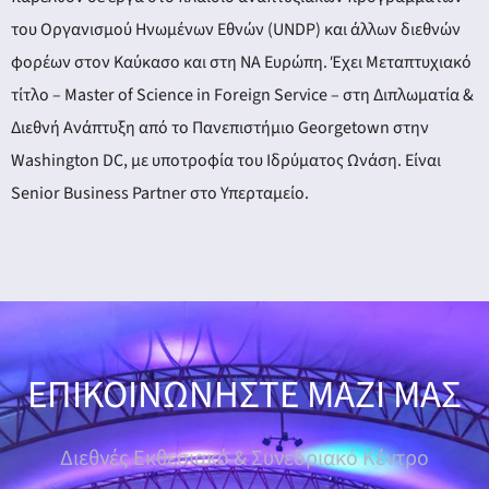
του Οργανισμού Ηνωμένων Εθνών (UNDP) και άλλων διεθνών
φορέων στον Καύκασο και στη ΝΑ Ευρώπη. Έχει Μεταπτυχιακό
τίτλο – Master of Science in Foreign Service – στη Διπλωματία &
Διεθνή Ανάπτυξη από το Πανεπιστήμιο Georgetown στην
Washington DC, με υποτροφία του Ιδρύματος Ωνάση. Είναι
Senior Business Partner στο Υπερταμείο.
ΕΠΙΚΟΙΝΩΝΗΣΤΕ ΜΑΖΙ ΜΑΣ
Διεθνές Εκθεσιακό & Συνεδριακό Κέντρο