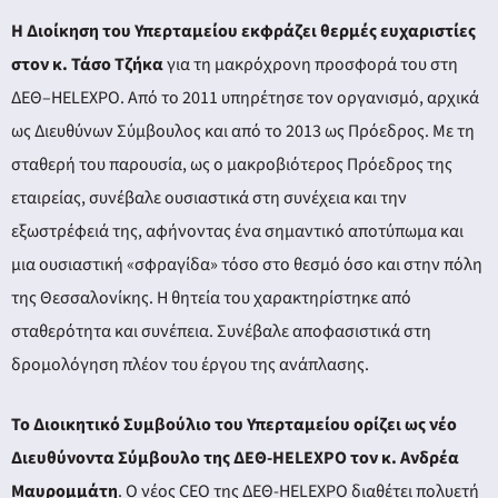
Η Διοίκηση του Υπερταμείου εκφράζει θερμές ευχαριστίες
στον κ. Τάσο Τζήκα
για τη μακρόχρονη προσφορά του στη
ΔΕΘ–HELEXPO. Από το 2011 υπηρέτησε τον οργανισμό, αρχικά
ως Διευθύνων Σύμβουλος και από το 2013 ως Πρόεδρος. Με τη
σταθερή του παρουσία, ως ο μακροβιότερος Πρόεδρος της
εταιρείας, συνέβαλε ουσιαστικά στη συνέχεια και την
εξωστρέφειά της, αφήνοντας ένα σημαντικό αποτύπωμα και
μια ουσιαστική «σφραγίδα» τόσο στο θεσμό όσο και στην πόλη
της Θεσσαλονίκης. Η θητεία του χαρακτηρίστηκε από
σταθερότητα και συνέπεια. Συνέβαλε αποφασιστικά στη
δρομολόγηση πλέον του έργου της ανάπλασης.
To Διοικητικό Συμβούλιο του Υπερταμείου ορίζει ως νέο
Διευθύνοντα Σύμβουλο της ΔΕΘ-HELEXPO τον κ. Ανδρέα
Μαυρομμάτη
. Ο νέος CEO της ΔΕΘ-HELEXPO διαθέτει πολυετή