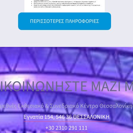
ΠΕΡΙΣΣΌΤΕΡΕΣ ΠΛΗΡΟΦΟΡΊΕΣ
ΙΚΟΙΝΩΝΗΣΤΕ ΜΑΖΙ 
Διεθνές Εκθεσιακό & Συνεδριακό Κέντρο Θεσσαλονίκη
Εγνατία 154, 546 36 ΘΕΣΣΑΛΟΝΙΚΗ
+30 2310 291 111