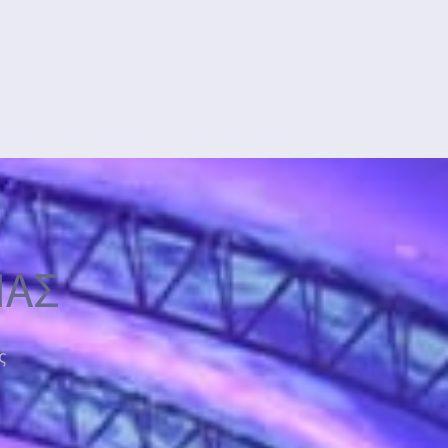
ΜΑΣ
ς