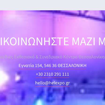
ΙΚΟΙΝΩΝΗΣΤΕ ΜΑΖΙ 
Διεθνές Εκθεσιακό & Συνεδριακό Κέντρο Θεσσαλονίκη
Εγνατία 154, 546 36 ΘΕΣΣΑΛΟΝΙΚΗ
+30 2310 291 111
hello@helexpo.gr