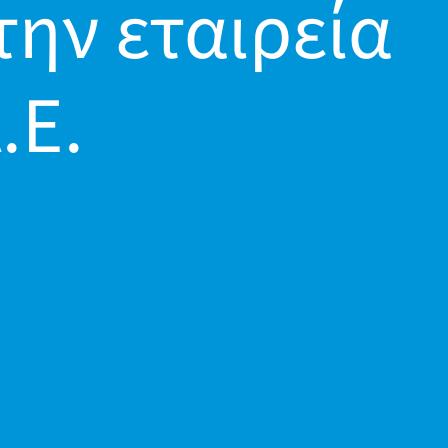
την εταιρεία
.E.