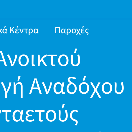
κά Κέντρα
Παροχές
Ανοικτού
ογή Αναδόχου
νταετούς