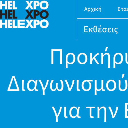
Αρχική
Ετα
Εκθέσεις
Προκήρυ
Διαγωνισμού
για την
24