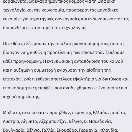
ery
εδραιώνεται ως ένας σημαντικός κόμβος για τη ψηφιακή
τεχνολογία και την καινοτομία, προσφέροντας μοναδικές
ευκαιρίες για στρατηγικές συνεργασίες και ενδυναμώνοντας τις
διασυνδέσεις στον τομέα της τεχνολογίας.
y
Οι εκθέτες εξέφρασαν την απόλυτη ικανοποίησή τους από τη
διοργάνωση, καθώς η προσέλευση των επισκεπτών ξεπέρασε
κάθε προηγούμενη. Η εντυπωσιακή ανταπόκριση του κοινού
και η αυξημένη συμμετοχή ενίσχυσαν την αίσθηση της
επιτυχίας, ενώ η έκθεση αποτέλεσε εφαλτήριο για δικτύωση και
εποικοδομητικές επαφές, που αναδείχθηκαν ως ένα από τα πιο
ισχυρά σημεία της.
Μάλιστα, οι επισκέπτες προήλθαν, πέραν της Ελλάδας, από τις
Αυστρία, Αίγυπτο, Αζερμπαϊτζάν, Βέλγιο, Β. Μακεδονία,
Βουλγαρία, Βέλγιο, Γαλλία, Εκουαδόρ, Γερμανία, Ισλανδία,