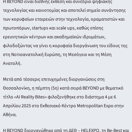
H BEYOND είναι διεθνής έκθεση και συνέδριο ψηφιακής
τεχνολογίας και καινοτομίας και αποτελεί σημείο συνάντησης
των κορυφαίων εταιρειών στην τεχνολογία, οραματιστών και
πρωτοπόρων, startups και scale ups, καθώς επίσης
ερευνητικών κέντρων και ακαδημαϊκών ιδρυμάτων,
φιλοδοξώντας να γίνει η κορυφαία διοργάνωση του είδους της
στη Νοτιοανατολική Ευρώπη, τη Μεσόγειο και τη Μέση
Ανατολή.
Μετά από τέσσερις επιτυχημένες διοργανώσεις στη
Θεσσαλονίκη, η πέμπτη (5η) κατά σειρά BEYOND με θεματικό
τίτλο «ΑΙ Reality Bites» φιλοξενήθηκε στο διάστημα 4 με 6
Απριλίου 2025 στο Εκθεσιακό Κέντρο Metropolitan Expo στην
Αθήνα.
H BEYOND διοργανώθηκε από τη ΔΕΘ – HELEXPO, τη Be-Best και