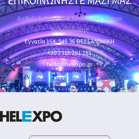
ΕΠΙΚΟΙΝΩΝΗΣΤΕ ΜΑΖΙ ΜΑΣ
Διεθνές Εκθεσιακό & Συνεδριακό Κέντρο
Θεσσαλονίκης
Εγνατία 154, 546 36 ΘΕΣΣΑΛΟΝΙΚΗ
+30 2310 291 111
hello@helexpo.gr