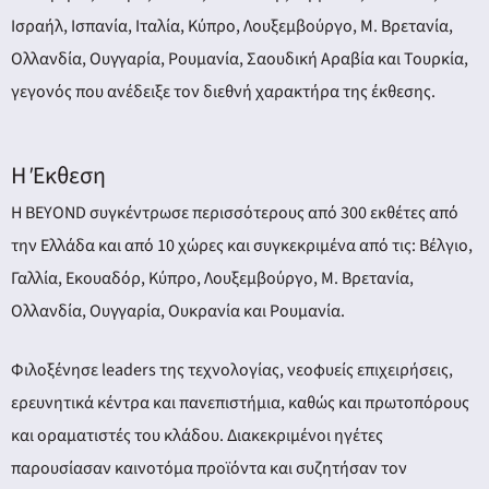
Ισραήλ, Ισπανία, Ιταλία, Κύπρο, Λουξεμβούργο, Μ. Βρετανία,
Ολλανδία, Ουγγαρία, Ρουμανία, Σαουδική Αραβία και Τουρκία,
γεγονός που ανέδειξε τον διεθνή χαρακτήρα της έκθεσης.
Η Έκθεση
Η BEYOND συγκέντρωσε περισσότερους από 300 εκθέτες από
την Ελλάδα και από 10 χώρες και συγκεκριμένα από τις: Βέλγιο,
Γαλλία, Εκουαδόρ, Κύπρο, Λουξεμβούργο, Μ. Βρετανία,
Ολλανδία, Ουγγαρία, Ουκρανία και Ρουμανία.
Φιλοξένησε leaders της τεχνολογίας, νεοφυείς επιχειρήσεις,
ερευνητικά κέντρα και πανεπιστήμια, καθώς και πρωτοπόρους
και οραματιστές του κλάδου. Διακεκριμένοι ηγέτες
παρουσίασαν καινοτόμα προϊόντα και συζητήσαν τον