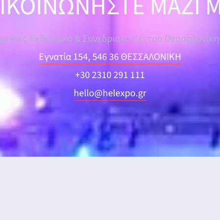
ΙΚΟΙΝΩΝΗΣΤΕ ΜΑΖΙ 
Διεθνές Εκθεσιακό & Συνεδριακό Κέντρο Θεσσαλονίκη
Εγνατία 154, 546 36 ΘΕΣΣΑΛΟΝΙΚΗ
+30 2310 291 111
hello@helexpo.gr