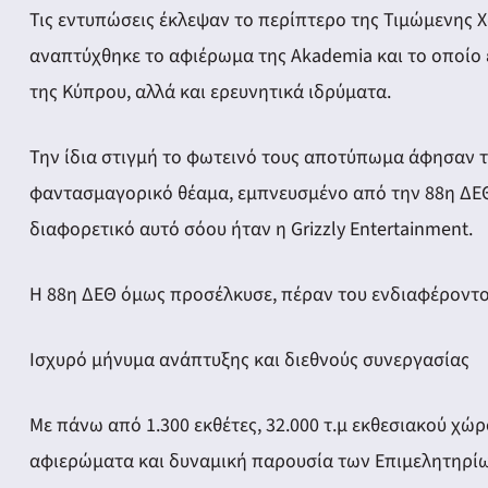
ery
Τις εντυπώσεις έκλεψαν το περίπτερο της Τιμώμενης Χ
αναπτύχθηκε το αφιέρωμα της Akademia και το οποίο 
της Κύπρου, αλλά και ερευνητικά ιδρύματα.
y
Την ίδια στιγμή το φωτεινό τους αποτύπωμα άφησαν τα
φαντασμαγορικό θέαμα, εμπνευσμένο από την 88η ΔΕΘ
διαφορετικό αυτό σόου ήταν η Grizzly Entertainment.
Η 88η ΔΕΘ όμως προσέλκυσε, πέραν του ενδιαφέροντο
Ισχυρό μήνυμα ανάπτυξης και διεθνούς συνεργασίας
Με πάνω από 1.300 εκθέτες, 32.000 τ.μ εκθεσιακού χώρο
αφιερώματα και δυναμική παρουσία των Επιμελητηρίων