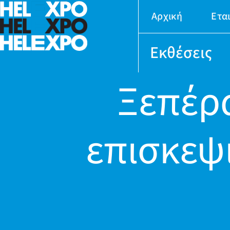
Αρχική
Ετα
Εκθέσεις
Ξεπέρα
επισκεψ
24