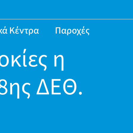
κά Κέντρα
Παροχές
οκίες η
8ης ΔΕΘ.