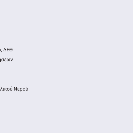
ς ΔΕΘ
νήσεων
λικού Νερού