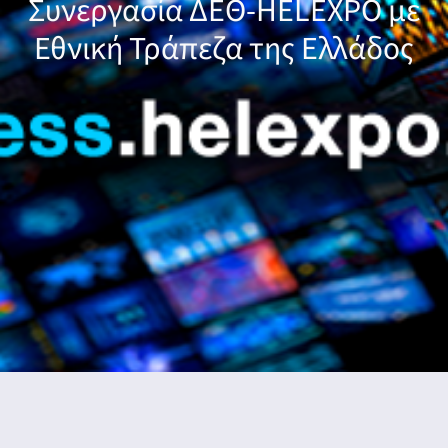
Συνεργασία ΔΕΘ-HELEXPO με
Εθνική Τράπεζα της Ελλάδος
νη
λων