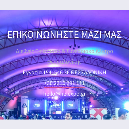
ΕΠΙΚΟΙΝΩΝΗΣΤΕ ΜΑΖΙ ΜΑΣ
Διεθνές Εκθεσιακό & Συνεδριακό Κέντρο
Θεσσαλονίκης
Εγνατία 154, 546 36 ΘΕΣΣΑΛΟΝΙΚΗ
+30 2310 291 111
hello@helexpo.gr