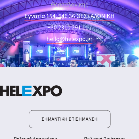
Θεσσαλονίκης
Εγνατία 154, 546 36 ΘΕΣΣΑΛΟΝΙΚΗ
+30 2310 291 111
hello@helexpo.gr
ΣΗΜΑΝΤΙΚΉ ΕΠΙΣΉΜΑΝΣΗ