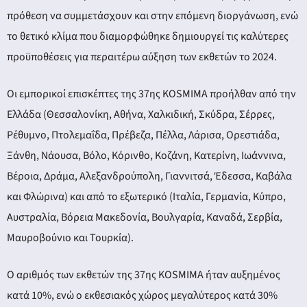
ery
πρόθεση να συμμετάσχουν και στην επόμενη διοργάνωση, ενώ
το θετικό κλίμα που διαμορφώθηκε δημιουργεί τις καλύτερες
προϋποθέσεις για περαιτέρω αύξηση των εκθετών το 2024.
y
Οι εμπορικοί επισκέπτες της 37ης KOSMIMA προήλθαν από την
Ελλάδα (Θεσσαλονίκη, Αθήνα, Χαλκιδική, Σκύδρα, Σέρρες,
Ρέθυμνο, Πτολεμαΐδα, Πρέβεζα, Πέλλα, Λάρισα, Ορεστιάδα,
Ξάνθη, Νάουσα, Βόλο, Κόρινθο, Κοζάνη, Κατερίνη, Ιωάννινα,
Βέροια, Δράμα, Αλεξανδρούπολη, Γιαννιτσά, Έδεσσα, Καβάλα
και Φλώρινα) και από το εξωτερικό (Ιταλία, Γερμανία, Κύπρο,
Αυστραλία, Βόρεια Μακεδονία, Βουλγαρία, Καναδά, Σερβία,
Μαυροβούνιο και Τουρκία).
Ο αριθμός των εκθετών της 37ης KOSMIMA ήταν αυξημένος
κατά 10%, ενώ ο εκθεσιακός χώρος μεγαλύτερος κατά 30%