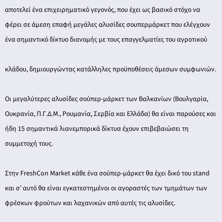
αποτελεί ένα επιχειρηματικό γεγονός, που έχει ως βασικό στόχο να
φέρει σε άμεση επαφή μεγάλες αλυσίδες σουπερμάρκετ που ελέγχουν
ένα σημαντικό δίκτυο διανομής με τους επαγγελματίες του αγροτικού
κλάδου, δημιουργώντας κατάλληλες προϋποθέσεις άμεσων συμφωνιών.
Οι μεγαλύτερες αλυσίδες σούπερ-μάρκετ των Βαλκανίων (Βουλγαρία,
Ουκρανία, Π.Γ.Δ.Μ., Ρουμανία, Σερβία και Ελλάδα) θα είναι παρούσες και
ήδη 15 σημαντικά λιανεμπορικά δίκτυα έχουν επιβεβαιώσει τη
συμμετοχή τους.
Στην FreshCon Market κάθε ένα σούπερ-μάρκετ θα έχει δικό του stand
και σ’ αυτό θα είναι εγκατεστημένοι οι αγοραστές των τμημάτων των
φρέσκων φρούτων και λαχανικών από αυτές τις αλυσίδες.