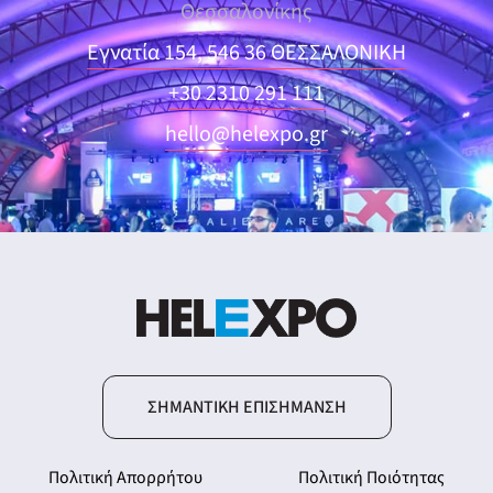
Θεσσαλονίκης
Εγνατία 154, 546 36 ΘΕΣΣΑΛΟΝΙΚΗ
+30 2310 291 111
hello@helexpo.gr
ΣΗΜΑΝΤΙΚΉ ΕΠΙΣΉΜΑΝΣΗ
Πολιτική Απορρήτου
Πολιτική Ποιότητας