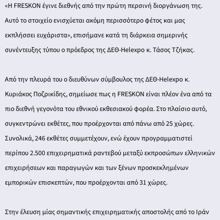
ery
«Η FRESKON έγινε διεθνής από την πρώτη περσινή διοργάνωση της.
Αυτό το στοιχείο ενισχύεται ακόμη περισσότερο φέτος και μας
εκπλήσσει ευχάριστα», επισήμανε κατά τη διάρκεια σημερινής
συνέντευξης τύπου ο πρόεδρος της ΔΕΘ-Helexpo κ. Τάσος Τζήκας.
y
Από την πλευρά του ο διευθύνων σύμβουλος της ΔΕΘ-Helexpo κ.
Κυριάκος Ποζρικίδης, σημείωσε πως η FRESKON είναι πλέον ένα από τα
πιο διεθνή γεγονότα του εθνικού εκθεσιακού φορέα. Στο πλαίσιο αυτό,
συγκεντρώνει εκθέτες, που προέρχονται από πάνω από 25 χώρες.
Συνολικά, 246 εκθέτες συμμετέχουν, ενώ έχουν προγραμματιστεί
περίπου 2.500 επιχειρηματικά ραντεβού μεταξύ εκπροσώπων ελληνικών
επιχειρήσεων και παραγωγών και των ξένων προσκεκλημένων
εμπορικών επισκεπτών, που προέρχονται από 31 χώρες.
Στην έλευση μίας σημαντικής επιχειρηματικής αποστολής από το Ιράν