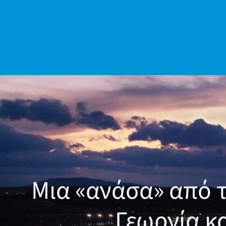
νη
λων
Μια «ανάσα» από τ
Γεωργία κ