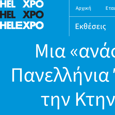
Αρχική
Ετα
Εκθέσεις
Μια «ανά
Πανελλήνια 
την Κτην
24