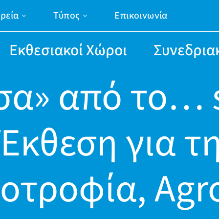
ιρεία
Τύπος
Επικοινωνία
Εκθεσιακοί Χώροι
Συνεδρια
σα» από το… s
Έκθεση για τη
οτροφία, Agr