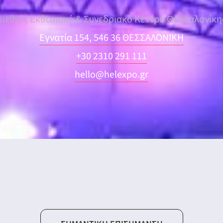
Διεθνές Εκθεσιακό & Συνεδριακό Κέντρο Θεσσαλονίκη
Εγνατία 154, 546 36 ΘΕΣΣΑΛΟΝΙΚΗ
+30 2310 291 111
hello@helexpo.gr