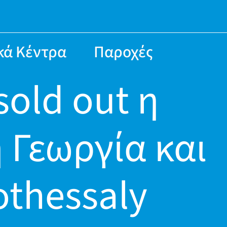
κά Κέντρα
Παροχές
old out η
 Γεωργία και
othessaly