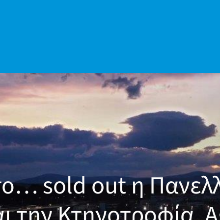
ο… sold out η Πανελλ
αι την Κτηνοτροφία, A