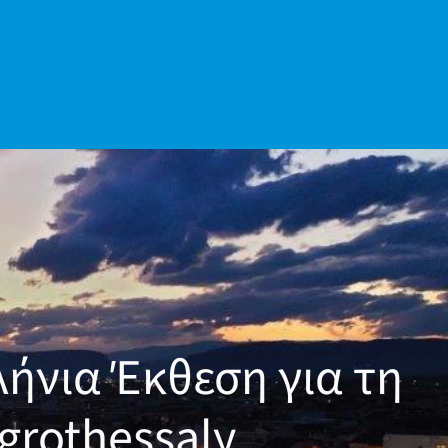
ήνια Έκθεση για τη
grothessaly