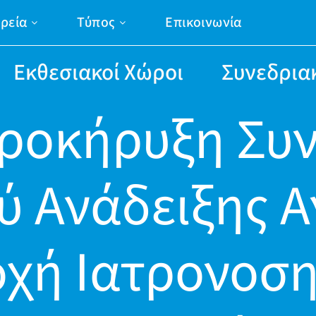
ιρεία
Τύπος
Επικοινωνία
Εκθεσιακοί Χώροι
Συνεδρια
ροκήρυξη Συν
ύ Ανάδειξης Α
χή Ιατρονοσ