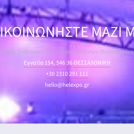
ΙΚΟΙΝΩΝΗΣΤΕ ΜΑΖΙ 
Διεθνές Εκθεσιακό & Συνεδριακό Κέντρο Θεσσαλονίκη
Εγνατία 154, 546 36 ΘΕΣΣΑΛΟΝΙΚΗ
+30 2310 291 111
hello@helexpo.gr