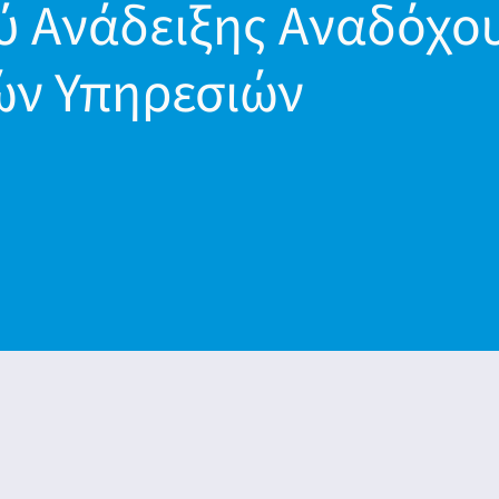
ύ Ανάδειξης Αναδόχο
ών Υπηρεσιών