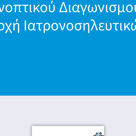
οπτικού Διαγωνισμο
οχή Ιατρονοσηλευτικ