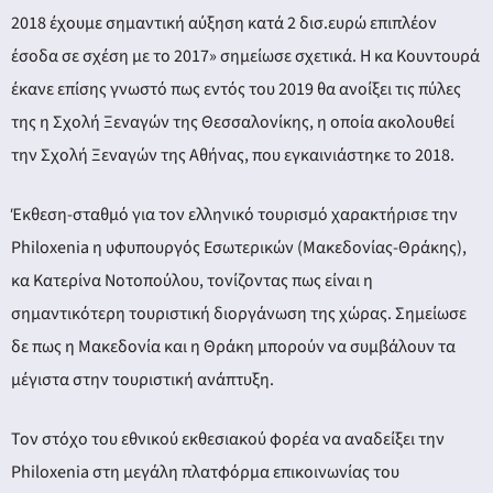
ery
2018 έχουμε σημαντική αύξηση κατά 2 δισ.ευρώ επιπλέον
έσοδα σε σχέση με το 2017» σημείωσε σχετικά. Η κα Κουντουρά
έκανε επίσης γνωστό πως εντός του 2019 θα ανοίξει τις πύλες
y
της η Σχολή Ξεναγών της Θεσσαλονίκης, η οποία ακολουθεί
την Σχολή Ξεναγών της Αθήνας, που εγκαινιάστηκε το 2018.
Έκθεση-σταθμό για τον ελληνικό τουρισμό χαρακτήρισε την
Philoxenia η υφυπουργός Εσωτερικών (Μακεδονίας-Θράκης),
κα Κατερίνα Νοτοπούλου, τονίζοντας πως είναι η
σημαντικότερη τουριστική διοργάνωση της χώρας. Σημείωσε
δε πως η Μακεδονία και η Θράκη μπορούν να συμβάλουν τα
μέγιστα στην τουριστική ανάπτυξη.
Τον στόχο του εθνικού εκθεσιακού φορέα να αναδείξει την
Philoxenia στη μεγάλη πλατφόρμα επικοινωνίας του