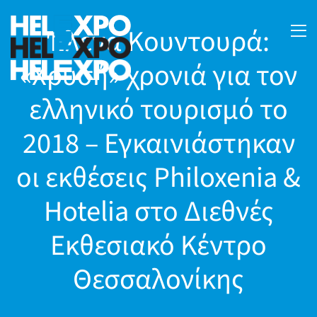
Έλενα Κουντουρά:
«Χρυσή» χρονιά για τον
ελληνικό τουρισμό το
2018 – Εγκαινιάστηκαν
οι εκθέσεις Philoxenia &
Hotelia στο Διεθνές
Εκθεσιακό Κέντρο
Θεσσαλονίκης
24