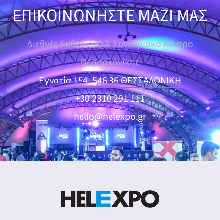
ΕΠΙΚΟΙΝΩΝΗΣΤΕ ΜΑΖΙ ΜΑΣ
Διεθνές Εκθεσιακό & Συνεδριακό Κέντρο
Θεσσαλονίκης
Εγνατία 154, 546 36 ΘΕΣΣΑΛΟΝΙΚΗ
+30 2310 291 111
hello@helexpo.gr