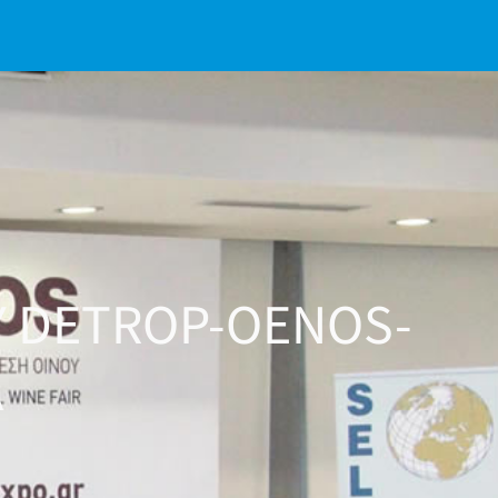
Υ DETROP-OENOS-
Α