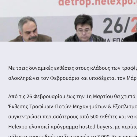
Με τρεις δυναμικές εκθέσεις στους κλάδους των τροφί
ολοκληρώνει τον Φεβρουάριο και υποδέχεται τον Μάρ
Από τις 26 Φεβρουαρίου έως την 1η Μαρτίου θα χτυπά
Έκθεσης Τροφίμων-Ποτών-Μηχανημάτων & Εξοπλισμού «
συγκεντρώσει περισσότερους από 500 εκθέτες και να κ
Helexpo υλοποιεί πρόγραμμα hosted buyers, με περίπ
μάλιστα «ραντεβού» να ξεπερνούν τα 3.000. Ξεχωρισ