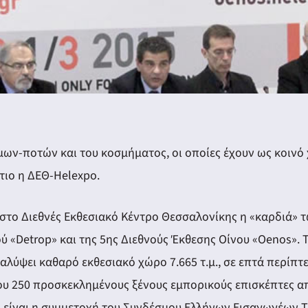
μων-ποτών και του κοσμήματος, οι οποίες έχουν ως κοινό
τιο η ΔΕΘ-Helexpo.
 στο Διεθνές Εκθεσιακό Κέντρο Θεσσαλονίκης η «καρδιά» 
Detrop» και της 5ης Διεθνούς Έκθεσης Οίνου «Oenos». Τ
αλύψει καθαρό εκθεσιακό χώρο 7.665 τ.μ., σε επτά περίπ
ου 250 προσκεκλημένους ξένους εμπορικούς επισκέπτες α
τή είναι η συμμετοχή του Συνδέσμου Ελλήνων Εισαγωγέων 