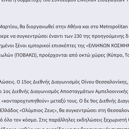
 Μαρτίου, θα διοργανωθεί στην Αθήνα και στο Metropolit
φερε να συγκεντρώσει έναντι των 230 της προηγούμενης δ
κλημένοι ξένοι εμπορικοί επισκέπτες της «ΕΛΛΗΝΩΝ ΚΟΣΜΗ
ών (ΠΟΒΑΚΩ), προέρχονται από οκτώ χώρες (Κύπρο, Τουρ
ώσεις. Ο 15ος Διεθνής Διαγωνισμός Οίνου Θεσσαλονίκης, 
ο 1ος Διεθνής Διαγωνισμός Αποσταγμάτων Αμπελοοινικής 
 «κονταροχτυπηθούν» μεταξύ τους. Ο δε 9ος Διεθνής Δια
Ελλάδος «Ολύμπιος Ζευς», θα συγκεντρώσει στη Θεσσαλον
ό όλο τον κόσμο. Στις παράλληλες εκδηλώσεις ξεχωριστή 