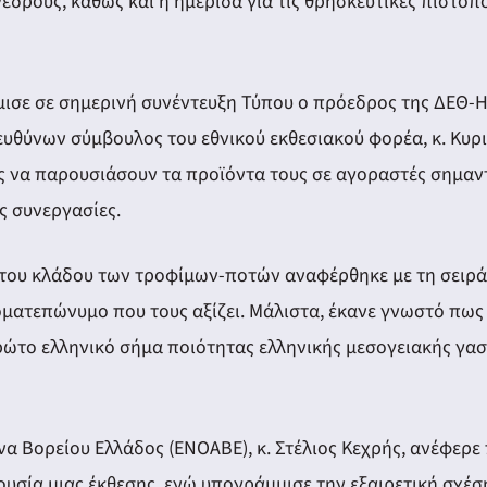
υνέδρους, καθώς και η ημερίδα για τις θρησκευτικές πιστο
σε σε σημερινή συνέντευξη Τύπου ο πρόεδρος της ΔΕΘ-Hel
ευθύνων σύμβουλος του εθνικού εκθεσιακού φορέα, κ. Κυρ
σεις να παρουσιάσουν τα προϊόντα τους σε αγοραστές σημα
ς συνεργασίες.
 του κλάδου των τροφίμων-ποτών αναφέρθηκε με τη σειρά
οματεπώνυμο που τους αξίζει. Μάλιστα, έκανε γνωστό πως
ώτο ελληνικό σήμα ποιότητας ελληνικής μεσογειακής γαστ
Βορείου Ελλάδος (ΕΝΟΑΒΕ), κ. Στέλιος Κεχρής, ανέφερε 
υσία μιας έκθεσης, ενώ υπογράμμισε την εξαιρετική σχέση