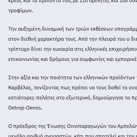
κρέας και τα προϊόντα του, με 120 ομιλητές και 200 σ
τροφίμων.
Την αυξημένη δυναμική των τριών εκθέσεων υπογράμμι
στον διεθνή χαρακτήρα τους. Από την πλευρά του ο δι
τρίπτυχο δίνει την ευκαιρία στις ελληνικές επιχειρή
επικοινωνίας και δρόμους για συμφωνίες και εμπορικέ
Στην αξία και την ποιότητα των ελληνικών προϊόντων
Καρβέλας, τονίζοντας πως πρέπει να τους δοθεί το ον
εστιάτορες-πελάτες στο εξωτερικό, δημιούργησε το πρ
Detrop-Oenos.
Ο πρόεδρος της Ένωσης Οινοπαραγωγών του Αμπελώνα 
μεγάλο αριθμό αγοραστών, κάτι που αποτελεί και την ο