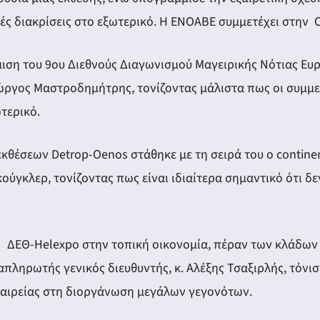
ές διακρίσεις στο εξωτερικό. Η ΕΝΟΑΒΕ συμμετέχει στην O
ιση του 9ου Διεθνούς Διαγωνισμού Μαγειρικής Νότιας Ευ
ώργος Μαστροδημήτρης, τονίζοντας μάλιστα πως οι συμμετ
τερικό.
θέσεων Detrop-Oenos στάθηκε με τη σειρά του ο continent
ύγκλερ, τονίζοντας πως είναι ιδιαίτερα σημαντικό ότι δε
 ΔΕΘ-Helexpo στην τοπική οικονομία, πέραν των κλάδων
απληρωτής γενικός διευθυντής, κ. Αλέξης Τσαξιρλής, τόνι
εταιρείας στη διοργάνωση μεγάλων γεγονότων.