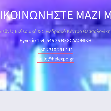
ΙΚΟΙΝΩΝΗΣΤΕ ΜΑΖΙ 
Διεθνές Εκθεσιακό & Συνεδριακό Κέντρο Θεσσαλονίκη
Εγνατία 154, 546 36 ΘΕΣΣΑΛΟΝΙΚΗ
+30 2310 291 111
hello@helexpo.gr