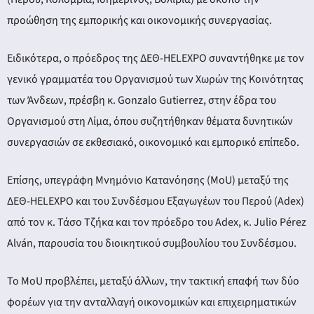
ery
προώθηση της εμπορικής και οικονομικής συνεργασίας.
Ειδικότερα, ο πρόεδρος της ΔΕΘ-HELEXPO συναντήθηκε με τον
y
γενικό γραμματέα του Οργανισμού των Χωρών της Κοινότητας
των Άνδεων, πρέσβη κ. Gonzalo Gutierrez, στην έδρα του
Οργανισμού στη Λίμα, όπου συζητήθηκαν θέματα δυνητικών
συνεργασιών σε εκθεσιακό, οικονομικό και εμπορικό επίπεδο.
Επίσης, υπεγράφη Μνημόνιο Κατανόησης (MoU) μεταξύ της
ΔΕΘ-HELEXPO και του Συνδέσμου Εξαγωγέων του Περού (Adex)
από τον κ. Τάσο Τζήκα και τον πρόεδρο του Adex, κ. Julio Pérez
Alván, παρουσία του διοικητικού συμβουλίου του Συνδέσμου.
To MoU προβλέπει, μεταξύ άλλων, την τακτική επαφή των δύο
φορέων για την ανταλλαγή οικονομικών και επιχειρηματικών