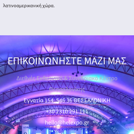
λατινοαμερικανική χώρα.
ΕΠΙΚΟΙΝΩΝΗΣΤΕ ΜΑΖΙ ΜΑΣ
Διεθνές Εκθεσιακό & Συνεδριακό Κέντρο
Θεσσαλονίκης
Εγνατία 154, 546 36 ΘΕΣΣΑΛΟΝΙΚΗ
+30 2310 291 111
hello@helexpo.gr