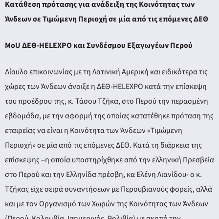
Κατάθεση πρότασης για ανάδειξη της Κοινότητας των
Άνδεων σε Τιμώμενη Περιοχή σε μία από τις επόμενες ΔΕΘ
ΜoU ΔΕΘ-HELEXPO και Συνδέσμου Εξαγωγέων Περού
Δίαυλο επικοινωνίας με τη Λατινική Αμερική και ειδικότερα τις
χώρες των Άνδεων άνοιξε η ΔΕΘ-HELEXPO κατά την επίσκεψη
του προέδρου της, κ. Τάσου Τζήκα, στο Περού την περασμένη
εβδομάδα, με την αφορμή της οποίας κατατέθηκε πρόταση της
εταιρείας να είναι η Κοινότητα των Άνδεων «Τιμώμενη
Περιοχή» σε μία από τις επόμενες ΔΕΘ. Κατά τη διάρκεια της
επίσκεψης –η οποία υποστηρίχθηκε από την ελληνική Πρεσβεία
στο Περού και την Ελληνίδα πρέσβη, κα Ελένη Λιανίδου- ο κ.
Τζήκας είχε σειρά συναντήσεων με Περουβιανούς φορείς, αλλά
και με τον Οργανισμό των Χωρών της Κοινότητας των Άνδεων
(Περού, Κολομβία, Ισημερινός, Βολιβία) με σκοπό την