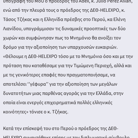
υπογραφή του MoU ο πρόεδρος του Adex, κ. Julio Pérez Alván,
ενώ από την πλευρά τους ο πρόεδρος της ΔΕΘ-HELEXPO, κ.
Τάσος Τζήκας και η Ελληνίδα πρέσβης στο Περού, κα Ελένη
Λιανίδου, υπογράμμισαν τις δυναμικές προοπτικές των δύο
χωρών και συμφώνησαν πως το Μνημόνιο θα ανοίξει τον
δρόμο για την αξιοποίηση των υπαρχουσών ευκαιριών.
«Θέλουμε η ΔΕΘ-HELEXPO τόσο με το Μνημόνιο όσο και με την
πρόταση που καταθέσαμε για την Τιμώμενη Περιοχή, αλλά και
με τις γενικότερες επαφές που πραγματοποιήσαμε, να
αποτελέσει ‘’γέφυρα’’ για την αξιοποίηση των μεγάλων
δυνατοτήτων μιας παρθένας αγοράς για την Ελλάδα, στην
οποία είναι ενεργές επιχειρηματικά πολλές ελληνικές
κοινότητες» τόνισε ο κ. Τζήκας.
Κατά την επίσκεψή του στο Περού ο πρόεδρος της ΔΕΘ-
HELEXPO συναντήθηκε επίσης με τον διπλωματικό σύμβουλο