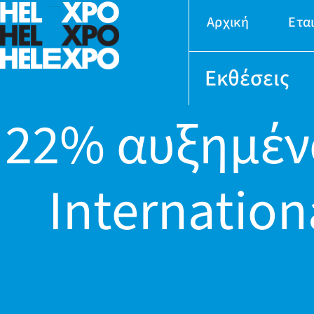
Αρχική
Ετα
Εκθέσεις
22% αυξημένο
Internatio
24