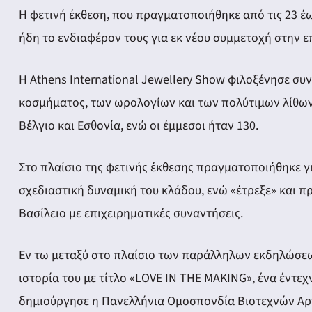
ery
Η φετινή έκθεση, που πραγματοποιήθηκε από τις 23 έω
ήδη το ενδιαφέρον τους για εκ νέου συμμετοχή στην ε
y
Η Athens International Jewellery Show φιλοξένησε συν
κοσμήματος, των ωρολογίων και των πολύτιμων λίθων. Α
Βέλγιο και Εσθονία, ενώ οι έμμεσοι ήταν 130.
Στο πλαίσιο της φετινής έκθεσης πραγματοποιήθηκε γ
σχεδιαστική δυναμική του κλάδου, ενώ «έτρεξε» και
Βασίλειο με επιχειρηματικές συναντήσεις.
Εν τω μεταξύ στο πλαίσιο των παράλληλων εκδηλώσεων
ιστορία του με τίτλο «LOVE IN THE MAKING», ένα έντεχ
δημιούργησε η Πανελλήνια Ομοσπονδία Βιοτεχνών Α