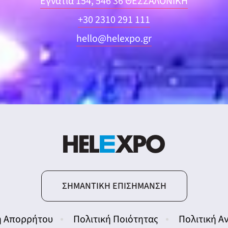
Εγνατία 154, 546 36 ΘΕΣΣΑΛΟΝΙΚΗ
+30 2310 291 111
hello@helexpo.gr
ΣΗΜΑΝΤΙΚΉ ΕΠΙΣΉΜΑΝΣΗ
ή Απορρήτου
Πολιτική Ποιότητας
Πολιτική 