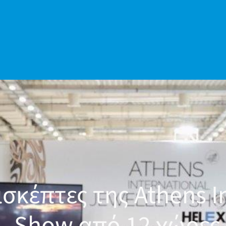
σκέπτες της Athens I
Show από 12 χώρες