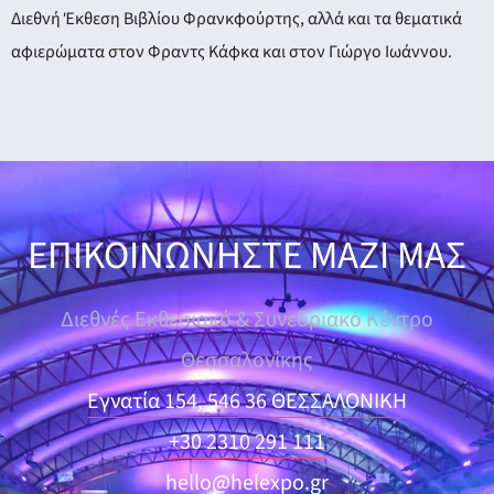
Διεθνή Έκθεση Βιβλίου Φρανκφούρτης, αλλά και τα θεματικά
αφιερώματα στον Φραντς Κάφκα και στον Γιώργο Ιωάννου.
ΕΠΙΚΟΙΝΩΝΗΣΤΕ ΜΑΖΙ ΜΑΣ
Διεθνές Εκθεσιακό & Συνεδριακό Κέντρο
Θεσσαλονίκης
Εγνατία 154, 546 36 ΘΕΣΣΑΛΟΝΙΚΗ
+30 2310 291 111
hello@helexpo.gr