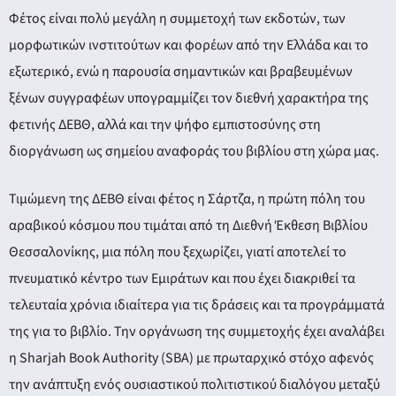
ery
Φέτος είναι πολύ μεγάλη η συμμετοχή των εκδοτών, των
μορφωτικών ινστιτούτων και φορέων από την Ελλάδα και το
εξωτερικό, ενώ η παρουσία σημαντικών και βραβευμένων
y
ξένων συγγραφέων υπογραμμίζει τον διεθνή χαρακτήρα της
φετινής ΔΕΒΘ, αλλά και την ψήφο εμπιστοσύνης στη
διοργάνωση ως σημείου αναφοράς του βιβλίου στη χώρα μας.
Τιμώμενη της ΔΕΒΘ είναι φέτος η Σάρτζα, η πρώτη πόλη του
αραβικού κόσμου που τιμάται από τη Διεθνή Έκθεση Βιβλίου
Θεσσαλονίκης, μια πόλη που ξεχωρίζει, γιατί αποτελεί το
πνευματικό κέντρο των Εμιράτων και που έχει διακριθεί τα
τελευταία χρόνια ιδιαίτερα για τις δράσεις και τα προγράμματά
της για το βιβλίο. Την οργάνωση της συμμετοχής έχει αναλάβει
η Sharjah Book Authority (SBA) με πρωταρχικό στόχο αφενός
την ανάπτυξη ενός ουσιαστικού πολιτιστικού διαλόγου μεταξύ