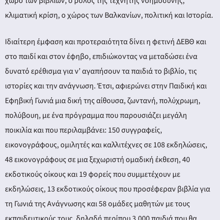
χώρο των βιβλίων, ο ρόλος της τεχνητής νοημοσύνης,
κλιματική κρίση, ο χώρος των Βαλκανίων, πολιτική και Ιστορία.
Ιδιαίτερη έμφαση και προτεραιότητα δίνει η φετινή ΔΕΒΘ και
στο παιδί και στον έφηβο, επιδιώκοντας να μεταδώσει ένα
δυνατό ερέθισμα για ν’ αγαπήσουν τα παιδιά το βιβλίο, τις
ιστορίες και την ανάγνωση. Έτσι, αφιερώνει στην Παιδική και
Εφηβική Γωνιά μια δική της αίθουσα, ζωντανή, πολύχρωμη,
πολύβουη, με ένα πρόγραμμα που παρουσιάζει μεγάλη
ποικιλία και που περιλαμβάνει: 150 συγγραφείς,
εικονογράφους, ομιλητές και καλλιτέχνες σε 108 εκδηλώσεις,
48 εικονογράφους σε μια ξεχωριστή ομαδική έκθεση, 40
εκδοτικούς οίκους και 19 φορείς που συμμετέχουν με
εκδηλώσεις, 13 εκδοτικούς οίκους που προσέφεραν βιβλία για
τη Γωνιά της Ανάγνωσης και 58 ομάδες μαθητών με τους
εκπαιδευτικούς τους, δηλαδή περίπου 3.000 παιδιά που θα