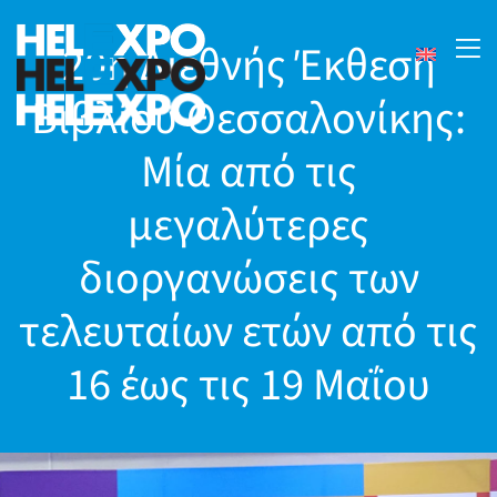
20η Διεθνής Έκθεση
Βιβλίου Θεσσαλονίκης:
Μία από τις
μεγαλύτερες
διοργανώσεις των
τελευταίων ετών από τις
16 έως τις 19 Μαΐου
24