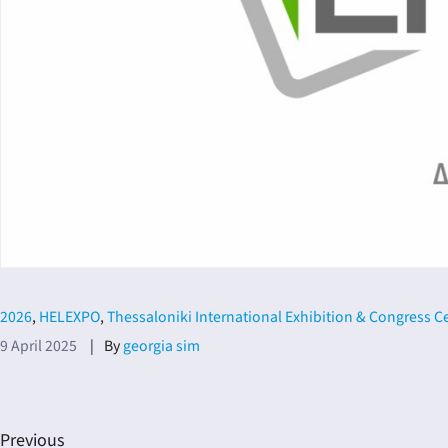
ING
4
2026
,
HELEXPO
,
Thessaloniki International Exhibition & Congress C
9 April 2025
By
georgia sim
Previous