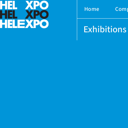
Home
Com
Exhibitions
ery
bility