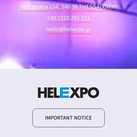
St. Egnatia 154, 546 36 THESSALONIKI
+30 2310 291 111
hello@helexpo.gr
IMPORTANT NOTICE