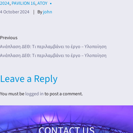
2024
,
PAVILION 16
,
ΑΤΟY
dar
4 October 2024
By
john
Previous
Ανάπλαση ΔΕΘ: Tι περιλαμβάνει το έργο – Υλοποίηση
Ανάπλαση ΔΕΘ: Tι περιλαμβάνει το έργο – Υλοποίηση
Leave a Reply
You must be
logged in
to post a comment.
CONTACT US